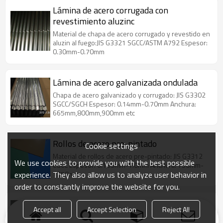
Lámina de acero corrugada con
revestimiento aluzinc
Material de chapa de acero corrugado y revestido en
aluzin al fuego:JIS G3321 SGCC/ASTM A792 Espesor:
0.30mm-0.70mm
Lámina de acero galvanizada ondulada
Chapa de acero galvanizado y corrugado: JIS G3302
SGCC/SGCH Espesor: 0.14mm-0.70mm Anchura:
665mm,800mm,900mm etc
Rollos de acero pre-pintado
Cookie settings
Material de rollos de acero pre-pintado: JIS G3312
We use cookies to provide you with the best possible
CGCC Espesor: 0.135mm-1.0mm Anchura: 750mm-
experience. They also allow us to analyze user behavior in
1250mm
order to constantly improve the website for you.
Chapa de acero galvanizada
Accept all
Accept Selection
Reject All
Chapa de acero galvanizado por inmersión en