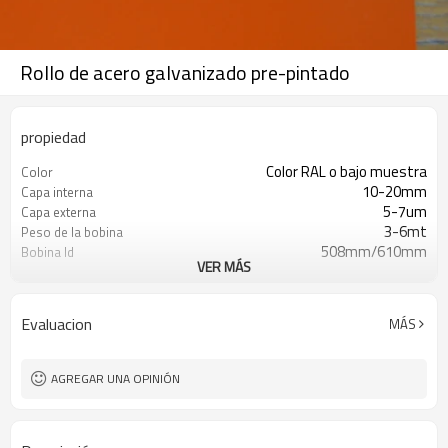
Rollo de acero galvanizado pre-pintado
propiedad
Color RAL o bajo muestra
Color
10-20mm
Capa interna
5-7um
Capa externa
3-6mt
Peso de la bobina
508mm/610mm
Bobina Id
VER MÁS
FOB/CFR/CIF
Incoterm
by T/T or L/C
Pago
Evaluacion
MÁS
AGREGAR UNA OPINIÓN