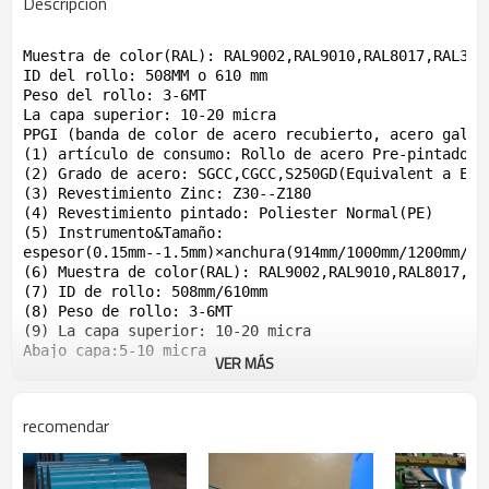
Descripción
Muestra de color(RAL): RAL9002,RAL9010,RAL8017,RAL3005
ID del rollo: 508MM o 610 mm 

Peso del rollo: 3-6MT 

La capa superior: 10-20 micra

PPGI (banda de color de acero recubierto, acero galvan
(1) artículo de consumo: Rollo de acero Pre-pintado ga
(2) Grado de acero: SGCC,CGCC,S250GD(Equivalent a EN10
(3) Revestimiento Zinc: Z30--Z180

(4) Revestimiento pintado: Poliester Normal(PE)

(5) Instrumento&Tamaño:

espesor(0.15mm--1.5mm)×anchura(914mm/1000mm/1200mm/121
(6) Muestra de color(RAL): RAL9002,RAL9010,RAL8017,RAL
(7) ID de rollo: 508mm/610mm

(8) Peso de rollo: 3-6MT

(9) La capa superior: 10-20 micra

VER MÁS
recomendar