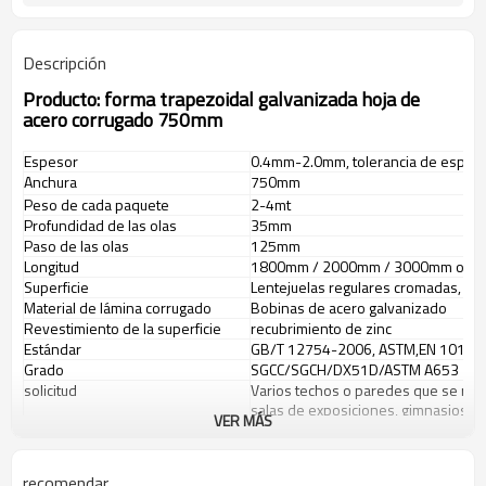
Descripción
Producto:
forma trapezoidal galvanizada hoja de
acero corrugado 750mm
Espesor
0.4mm-2.0mm, tolerancia de espes
Anchura
750mm
Peso de cada paquete
2-4mt
Profundidad de las olas
35mm
Paso de las olas
125mm
Longitud
1800mm / 2000mm / 3000mm o más,
Superficie
Lentejuelas regulares cromadas, acei
Material de lámina corrugado
Bobinas de acero galvanizado
Revestimiento de la superficie
recubrimiento de zinc
Estándar
GB/T 12754-2006, ASTM,EN 10169,J
Grado
SGCC/SGCH/DX51D/ASTM A653
solicitud
Varios techos o paredes que se refie
salas de exposiciones, gimnasios, et
VER MÁS
Producción y paquete
recomendar