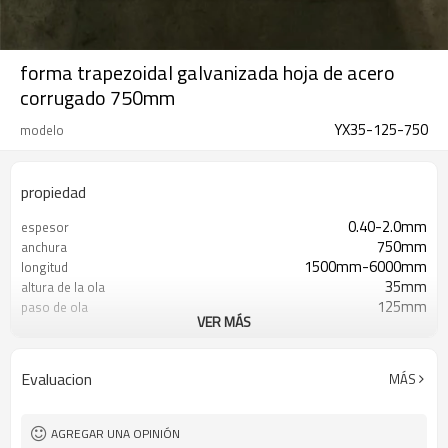
forma trapezoidal galvanizada hoja de acero
corrugado 750mm
YX35-125-750
modelo
propiedad
0.40-2.0mm
espesor
750mm
anchura
1500mm-6000mm
longitud
35mm
altura de la ola
125mm
paso de ola
VER MÁS
S350GD/SGCC/dx51d
grado
Z40-Z275
recubrimiento de zinc
Galvanizado / Prepintado
Superficie
Evaluacion
MÁS
galvanizado
fabricante
Tipo de negocio
AGREGAR UNA OPINIÓN