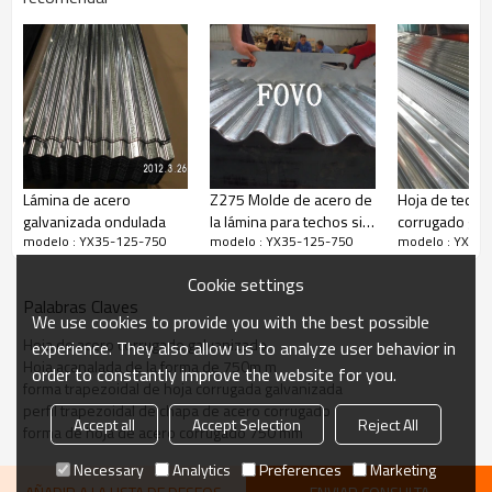
Lámina de acero
Z275 Molde de acero de
Hoja de techo
galvanizada ondulada
la lámina para techos sin
corrugado gal
modelo : YX35-125-750
modelo : YX35-125-750
modelo : YX35
asbesto en 2.0mm
Cookie settings
Palabras Claves
We use cookies to provide you with the best possible
Hoja de acero corrugado galvanizado
experience. They also allow us to analyze user behavior in
Hoja acanalada de la forma de 750m m
order to constantly improve the website for you.
forma trapezoidal de hoja corrugada galvanizada
perfil trapezoidal de chapa de acero corrugado
Accept all
Accept Selection
Reject All
forma de hoja de acero corrugado 750 mm
Necessary
Analytics
Preferences
Marketing