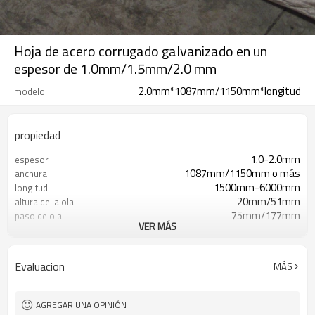
Hoja de acero corrugado galvanizado en un
espesor de 1.0mm/1.5mm/2.0 mm
2.0mm*1087mm/1150mm*longitud
modelo
propiedad
1.0-2.0mm
espesor
1087mm/1150mm o más
anchura
1500mm-6000mm
longitud
20mm/51mm
altura de la ola
75mm/177mm
paso de ola
VER MÁS
S350GD/SGCC/dx51d
grado
Z40-Z275
recubrimiento de zinc
Evaluacion
MÁS
AGREGAR UNA OPINIÓN