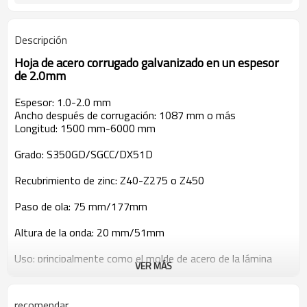
Descripción
Hoja de acero corrugado galvanizado en un espesor
de 2.0mm
Espesor: 1.0-2.0 mm
Ancho después de corrugación: 1087 mm o más
Longitud: 1500 mm-6000 mm
Grado: S350GD/SGCC/DX51D
Recubrimiento de zinc: Z40-Z275 o Z450
Paso de ola: 75 mm/177mm
Altura de la onda: 20 mm/51mm
Uso: principalmente como el molde de acero de la lámina
VER MÁS
para techos de cemento sin asbesto o la lámina para techos
de cemento; la hoja protectora del granero más grande, etc.
recomendar