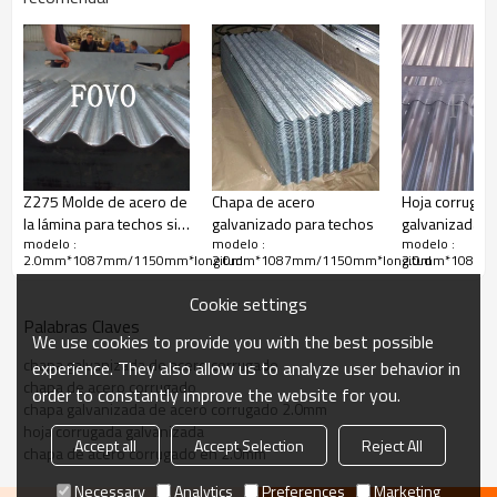
Dibujando a continuación como referencia:
Z275 Molde de acero de
Chapa de acero
Hoja corrugad
la lámina para techos sin
galvanizado para techos
galvanizada 
modelo :
modelo :
modelo :
asbesto en 2.0mm
Z275 en 2.0
2.0mm*1087mm/1150mm*longitud
2.0mm*1087mm/1150mm*longitud
2.0mm*1087mm
Cookie settings
Palabras Claves
We use cookies to provide you with the best possible
chapa galvanizada de acero corrugado
experience. They also allow us to analyze user behavior in
chapa de acero corrugado
order to constantly improve the website for you.
chapa galvanizada de acero corrugado 2.0mm
hoja corrugada galvanizada
Accept all
Accept Selection
Reject All
chapa de acero corrugado en 2.0mm
Necessary
Analytics
Preferences
Marketing