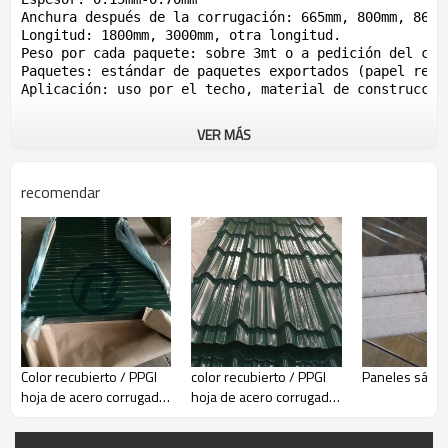
Anchura después de la corrugación: 665mm, 800mm, 860mm
Longitud: 1800mm, 3000mm, otra longitud.

Peso por cada paquete: sobre 3mt o a pedición del clie
Paquetes: estándar de paquetes exportados (papel resi
Aplicación: uso por el techo, material de construcción
VER MÁS
recomendar
Color recubierto / PPGI
color recubierto / PPGI
Paneles sánd
hoja de acero corrugado
hoja de acero corrugado
con forma de ondas
con azulejo esmaltado
horizontales