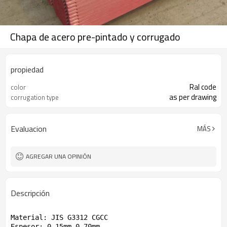
Chapa de acero pre-pintado y corrugado
propiedad
Ral code
color
as per drawing
corrugation type
Evaluacion
MÁS
AGREGAR UNA OPINIÓN
Descripción
Material: JIS G3312 CGCC

Espesor: 0.15mm-0.70mm
