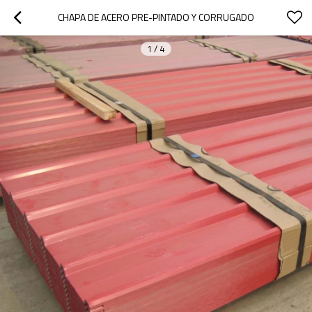
CHAPA DE ACERO PRE-PINTADO Y CORRUGADO
1
/
4