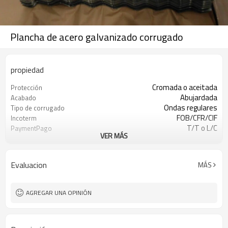
Plancha de acero galvanizado corrugado
propiedad
Cromada o aceitada
Protección
Abujardada
Acabado
Ondas regulares
Tipo de corrugado
FOB/CFR/CIF
Incoterm
T/T o L/C
PaymentPago
VER MÁS
+/-0.01mm
Tolerancia en espesor
+/-10mm
Tolerancia en ancho
Evaluacion
MÁS
AGREGAR UNA OPINIÓN