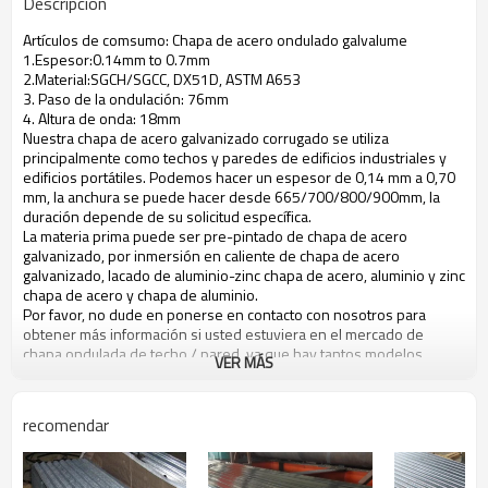
Descripción
Artículos de comsumo: Chapa de acero ondulado galvalume
1.Espesor:0.14mm to 0.7mm
2.Material:SGCH/SGCC, DX51D, ASTM A653
3. Paso de la ondulación: 76mm
4. Altura de onda: 18mm
Nuestra chapa de acero galvanizado corrugado se utiliza
principalmente como techos y paredes de edificios industriales y
edificios portátiles. Podemos hacer un espesor de 0,14 mm a 0,70
mm, la anchura se puede hacer desde 665/700/800/900mm, la
duración depende de su solicitud específica.
La materia prima puede ser pre-pintado de chapa de acero
galvanizado, por inmersión en caliente de chapa de acero
galvanizado, lacado de aluminio-zinc chapa de acero, aluminio y zinc
chapa de acero y chapa de aluminio.
Por favor, no dude en ponerse en contacto con nosotros para
obtener más información si usted estuviera en el mercado de
chapa ondulada de techo / pared, ya que hay tantos modelos
VER MÁS
entran en nuestro ámbito de negocio. Le enviaremos la información
completa cuando tenga usted pregunta. Gracias por su consulta e
interés.
recomendar