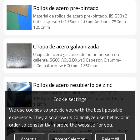
Rollos de acero pre-pintado
Material de rollos de acero pre-pintado: JIS G3312
CGCC Espesor: 0.135mm-1.0mm Anchura: 750mm-
1250mm
Chapa de acero galvanizada
Chapa de acero galvanizado por inmersión en
caliente: SGCC, A653,DX51D Espesor: 0.15mm-
2.0mm Anchura: 600mm-1250mm
Rollos de acero recubierto de zinc
Rollos de acero recubierto de zinc: JIS G3302-
1998,ASTM A653M, EN 10142 Espesor: 0.13mm-
Cookie settings
1.2mm
We use cookies to provide you with the best possible
experience. They also allow us to analyze user behavior in
Rollos de acero galvanizado
order to constantly improve the website for you.
Rollos de acero galvanizado: JIS G3302 SGCC,ASTM
A653 CQ
Accept all
Accept Selection
Reject All