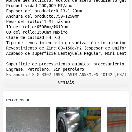
Nombre del altículo: Rollos de acero recubierto galvan
Productividad:200,000 MT/año

Espesor del producto:0.13-1.20mm 

Anchura del producto:750-1250mm 

Peso del rollo:11 MT máximo 

ID del rollo:Φ508mm/Φ610mm 

OD del rollo:1500mm Máximo

Clase de calidad:FH、CQ 

Tipo de revestimiento:la galvanización sin aleación (G
Revestimiento de Zinc:80-150g/m2 (espesor de uniforme 
Acabado de superficie:Lentejuela Regular, Mini Lentej
Superficie de procesamiento químico: procesamiento cr
Engrase: Petrolero, Sin petrolero 

VER MÁS
recomendar