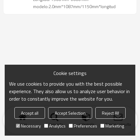
modelo:2.0mm*1087mm/1150mm*longitud
Cookie settings
We use cookies to provide you with the best possible
experience. They also allow us to analyze user behavior in
order to constantly improve the website for you.
Accept all
Accept Selection
Reject All
Inicio
búsqueda
categoría
Enviar consulta
Necessary
Analytics
Preferences
Marketing