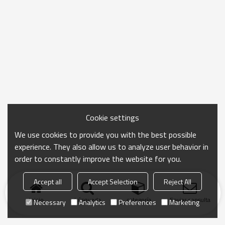
Cookie settings
We use cookies to provide you with the best possible
experience. They also allow us to analyze user behavior in
order to constantly improve the website for you.
Accept all
Accept Selection
Reject All
Inicio
búsqueda
categoría
Enviar consulta
Necessary
Analytics
Preferences
Marketing