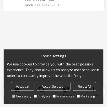
modelo:YX35-125-750
Cookie settings
We use cookies to provide you with the best possible
experience. They also allow us to analyze user behavior in
order to constantly improve the website for you.
Accept all
Accept Selection
Reject All
Inicio
búsqueda
categoría
Enviar consulta
Necessary
Analytics
Preferences
Marketing