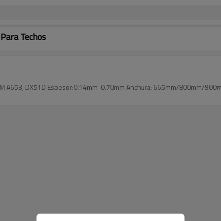
 Para Techos
,ASTM A653, DX51D Espesor:0.14mm-0.70mm Anchura: 665mm/800mm/900m