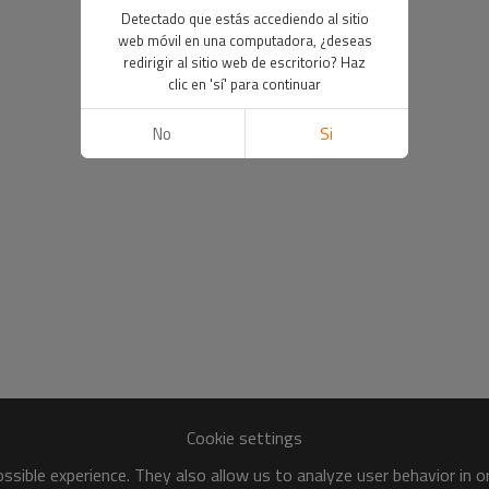
Detectado que estás accediendo al sitio
web móvil en una computadora, ¿deseas
redirigir al sitio web de escritorio? Haz
clic en 'sí' para continuar
No
Si
Cookie settings
sible experience. They also allow us to analyze user behavior in 