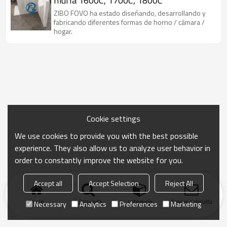
mufla 1600C, 1700C, 1800C
ZIBO FOVO ha estado diseñando, desarrollando y
fabricando diferentes formas de horno / cámara /
hogar.
Cookie settings
We use cookies to provide you with the best possible
experience. They also allow us to analyze user behavior in
order to constantly improve the website for you.
Accept all
Accept Selection
Reject All
Inicio
búsqueda
categoría
Enviar consulta
Necessary
Analytics
Preferences
Marketing