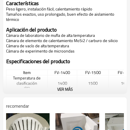
Características
Peso ligero, instalación fácil, calentamiento rápido
Tamaños exactos, uso prolongado, buen efecto de aislamiento
térmico
Aplicación del producto
Cámara de laboratorio de mufla de alta temperatura
Cámara de elemento de calentamiento MoSi2 / carburo de silicio
Cámara de vacío de alta temperatura
Cámara de experimento de microondas
Especificaciones del producto
Item
FV-1400
FV-1500
FV-16
Temperatura de
clasificación
1400
1500
160
(℃)
VER MÁS
Forma regular
Tablero plano, tipo semirredondo, tipo
tamaño(mm)
De acuerdo con
recomendar