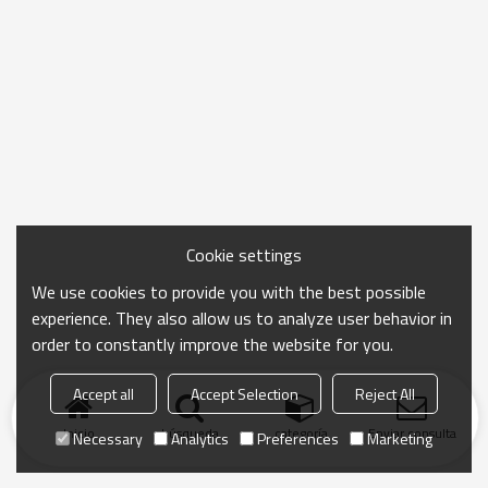
Cookie settings
We use cookies to provide you with the best possible
experience. They also allow us to analyze user behavior in
order to constantly improve the website for you.
Accept all
Accept Selection
Reject All
Inicio
búsqueda
categoría
Enviar consulta
Necessary
Analytics
Preferences
Marketing