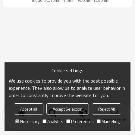
modelo:0.15mm-1.5mm*900mm-1250mm
Cookie settings
We use cookies to provide you with the best possible
experience. They also allow us to analyze user behavior in
order to constantly improve the website for you.
Accept all
Accept Selection
Reject All
Inicio
búsqueda
categoría
Enviar consulta
Necessary
Analytics
Preferences
Marketing