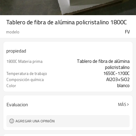
Tablero de fibra de alúmina policristalino 1800C
FV
modelo
propiedad
Tablero de fibra de alúmina
1800C Materia prima
policristalino
1650C-1700C
Temperatura de trabajo
Al2O3+SiO2
Composición química
blanco
Color
caja de madera
Paquete
Evaluacion
MÁS
AGREGAR UNA OPINIÓN