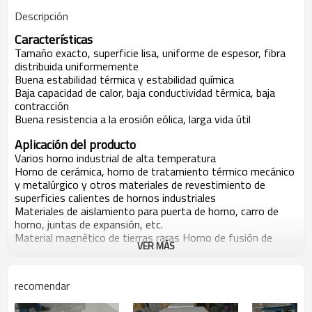
Descripción
Características
Tamaño exacto, superficie lisa, uniforme de espesor, fibra
distribuida uniformemente
Buena estabilidad térmica y estabilidad química
Baja capacidad de calor, baja conductividad térmica, baja
contracción
Buena resistencia a la erosión eólica, larga vida útil
Aplicación del producto
Varios horno industrial de alta temperatura
Horno de cerámica, horno de tratamiento térmico mecánico
y metalúrgico y otros materiales de revestimiento de
superficies calientes de hornos industriales
Materiales de aislamiento para puerta de horno, carro de
horno, juntas de expansión, etc.
Material magnético de tierras raras Horno de fusión de
VER MÁS
fundición, revestimiento de hornos de cuchara
Placa especial de calentamiento por penetración de
microondas
recomendar
Techo del horno túnel