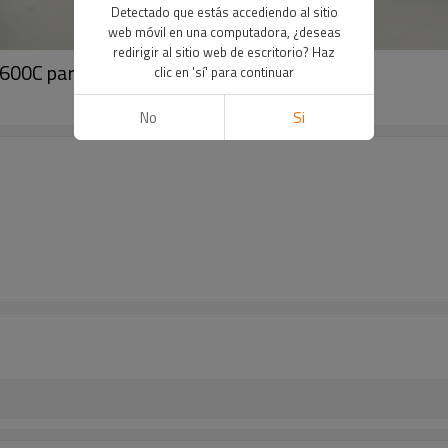
Detectado que estás accediendo al sitio
web móvil en una computadora, ¿deseas
redirigir al sitio web de escritorio? Haz
600C para el forro del horno
clic en 'sí' para continuar
No
Si