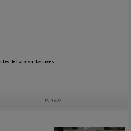
ntes de hornos industriales
FV-1800
1800
300-600
<1(1650C×24hrs)
78
>99.5