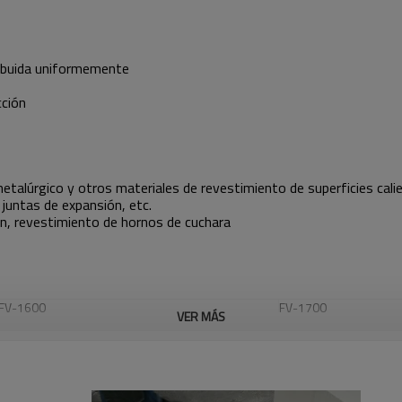
tribuida uniformemente
cción
alúrgico y otros materiales de revestimiento de superficies calie
 juntas de expansión, etc.
ón, revestimiento de hornos de cuchara
FV-1600
FV-1700
VER MÁS
1600
1700
300-600
300-600
<2(1450C×24hrs)
<1(1550C×24hrs)
63.5
75
>99
>99