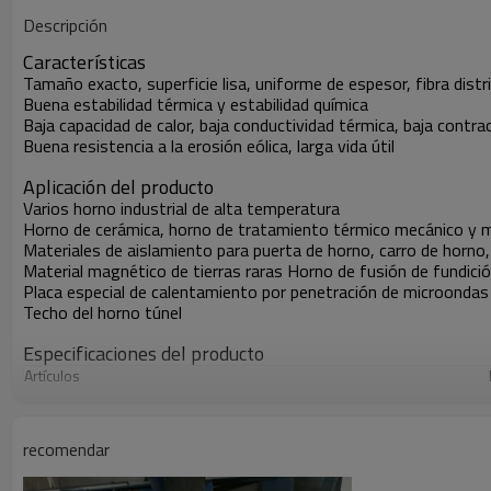
Descripción
Características
Tamaño exacto, superficie lisa, uniforme de espesor, fibra dis
Buena estabilidad térmica y estabilidad química
Baja capacidad de calor, baja conductividad térmica, baja contra
Buena resistencia a la erosión eólica, larga vida útil
Aplicación del producto
Varios horno industrial de alta temperatura
Horno de cerámica, horno de tratamiento térmico mecánico y met
Materiales de aislamiento para puerta de horno, carro de horno,
Material magnético de tierras raras Horno de fusión de fundici
Placa especial de calentamiento por penetración de microondas
Techo del horno túnel
Especificaciones del producto
Artículos
Temperatura de clasificación
(C)
Densidad aparente
(kg/m3)
Contracción lineal
(%)
recomendar
Composición química
Al2O3
%
Al2O3+SiO2