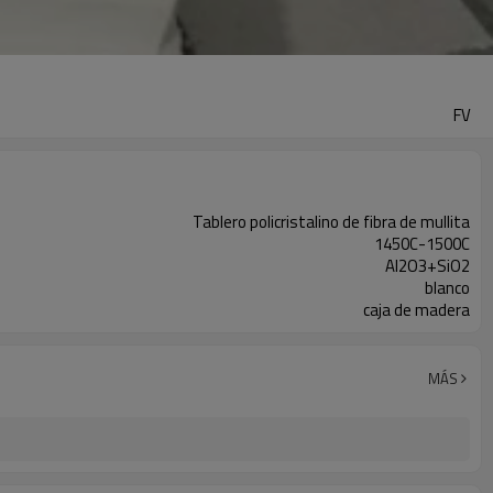
FV
Tablero policristalino de fibra de mullita
1450C-1500C
Al2O3+SiO2
blanco
caja de madera
MÁS