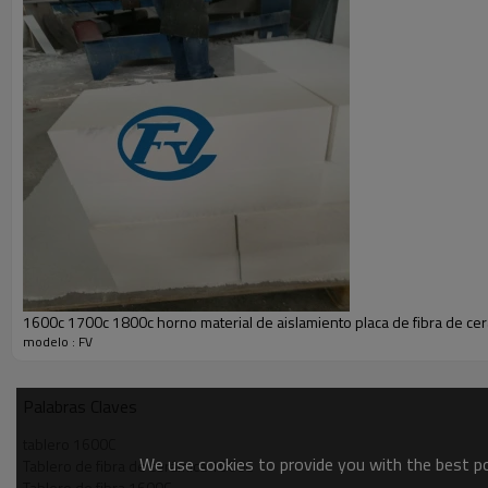
Fe2O3
Paquete
1600c 1700c 1800c horno material de aislamiento placa de fibra de ce
modelo : FV
Palabras Claves
tablero 1600C
We use cookies to provide you with the best pos
Tablero de fibra de cerámica 1600C
Tablero de fibra 1600C