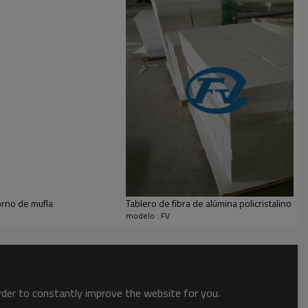
<0.1
horno de mufla
Tablero de fibra de alúmina policristalino 18
modelo : FV
order to constantly improve the website for you.