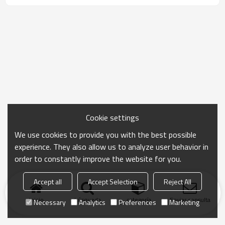
80mm*40mm*15mm*2mm/3mm
Cookie settings
We use cookies to provide you with the best possible
experience. They also allow us to analyze user behavior in
order to constantly improve the website for you.
Accept all
Accept Selection
Reject All
Inicio
búsqueda
categoría
Enviar consulta
Necessary
Analytics
Preferences
Marketing