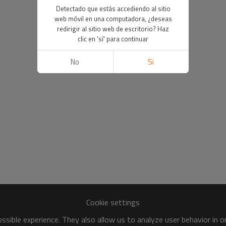
Detectado que estás accediendo al sitio
web móvil en una computadora, ¿deseas
redirigir al sitio web de escritorio? Haz
clic en 'sí' para continuar
No
Si
Cookie settings
sible experience. They also allow us to analyze user behavior in 