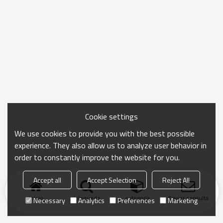
Cookie settings
We use cookies to provide you with the best possible
experience. They also allow us to analyze user behavior in
order to constantly improve the website for you.
Accept all
Accept Selection
Reject All
Inicio
búsqueda
categoría
Enviar consulta
Necessary
Analytics
Preferences
Marketing