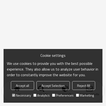
Cookie settings
We use cookies to provide you with the best possible
experience. They also allow us to analyze user behavior in
order to constantly improve the website for you.
Accept all
Accept Selection
Reject All
Inicio
búsqueda
categoría
Enviar consulta
Necessary
Analytics
Preferences
Marketing