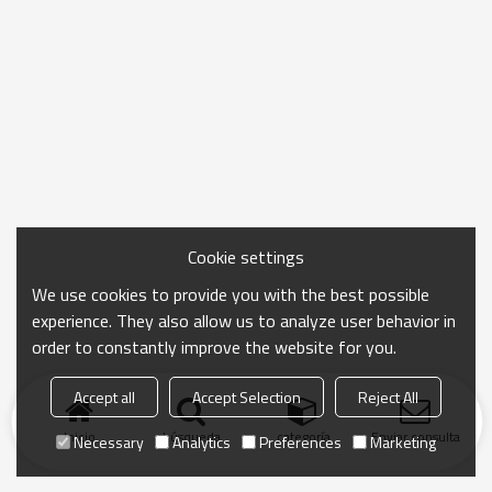
Cookie settings
We use cookies to provide you with the best possible
experience. They also allow us to analyze user behavior in
order to constantly improve the website for you.
Accept all
Accept Selection
Reject All
Inicio
búsqueda
categoría
Enviar consulta
Necessary
Analytics
Preferences
Marketing