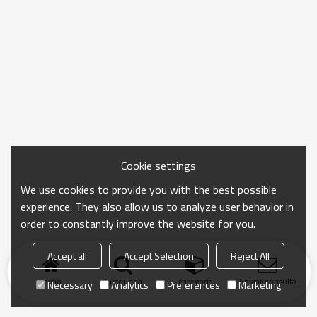
Cookie settings
We use cookies to provide you with the best possible
experience. They also allow us to analyze user behavior in
order to constantly improve the website for you.
Accept all
Accept Selection
Reject All
Inicio
búsqueda
categoría
Enviar consulta
Necessary
Analytics
Preferences
Marketing