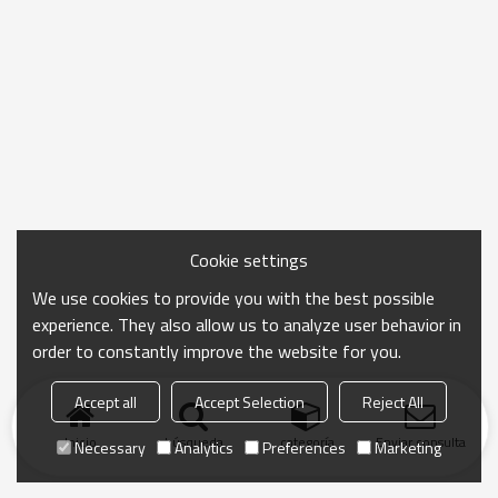
Cookie settings
We use cookies to provide you with the best possible
experience. They also allow us to analyze user behavior in
order to constantly improve the website for you.
Accept all
Accept Selection
Reject All
Inicio
búsqueda
categoría
Enviar consulta
Necessary
Analytics
Preferences
Marketing