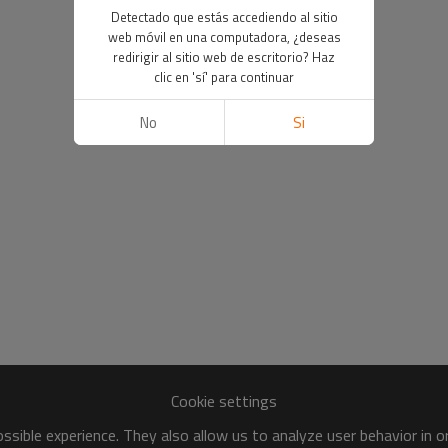
Detectado que estás accediendo al sitio
web móvil en una computadora, ¿deseas
redirigir al sitio web de escritorio? Haz
clic en 'sí' para continuar
No
Si
Cookie settings
sible experience. They also allow us to analyze user behavior in 