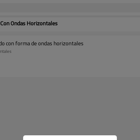
 Con Ondas Horizontales
ado con forma de ondas horizontales
ntales