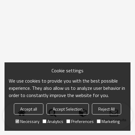
Cookie settings
We use cookies to provide you with the best possible
experience. They also allow us to analyze user behavior in
order to constantly improve the website for you.
Accept all
Accept Selection
Reject All
Inicio
búsqueda
categoría
Enviar consulta
Necessary
Analytics
Preferences
Marketing