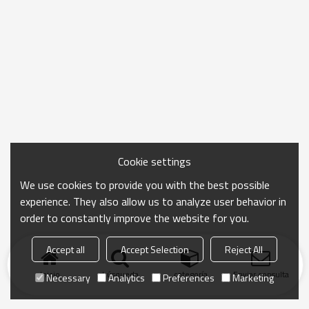
Cookie settings
We use cookies to provide you with the best possible
experience. They also allow us to analyze user behavior in
order to constantly improve the website for you.
Accept all
Accept Selection
Reject All
Inicio
búsqueda
categoría
Enviar consulta
Necessary
Analytics
Preferences
Marketing