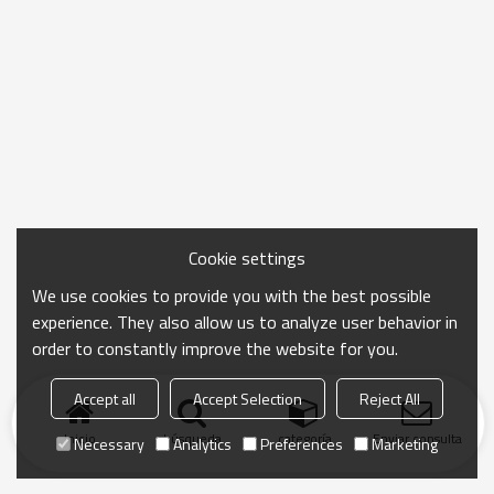
Cookie settings
We use cookies to provide you with the best possible
experience. They also allow us to analyze user behavior in
order to constantly improve the website for you.
Accept all
Accept Selection
Reject All
Inicio
búsqueda
categoría
Enviar consulta
Necessary
Analytics
Preferences
Marketing