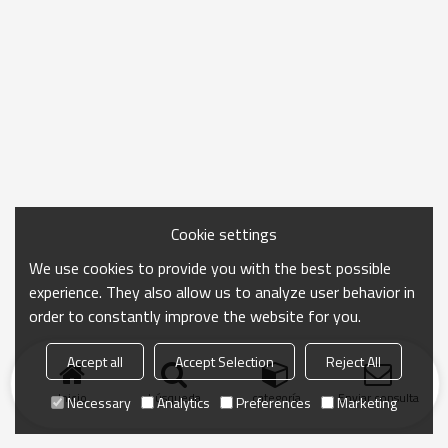
Cookie settings
We use cookies to provide you with the best possible
experience. They also allow us to analyze user behavior in
order to constantly improve the website for you.
Accept all
Accept Selection
Reject All
Inicio
búsqueda
categoría
Enviar consulta
Necessary
Analytics
Preferences
Marketing