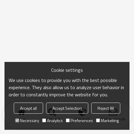
Cookie settings
We use cookies to provide you with the best possible
experience. They also allow us to analyze user behavior in
order to constantly improve the website for you.
Accept all
Accept Selection
Reject All
Inicio
búsqueda
categoría
Enviar consulta
Necessary
Analytics
Preferences
Marketing