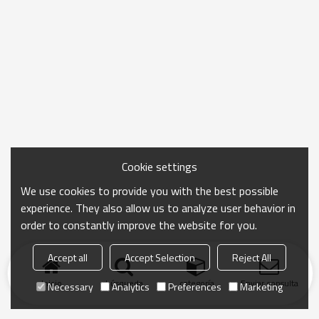
Cookie settings
We use cookies to provide you with the best possible
experience. They also allow us to analyze user behavior in
order to constantly improve the website for you.
Accept all
Accept Selection
Reject All
Inicio
búsqueda
categoría
Enviar consulta
Necessary
Analytics
Preferences
Marketing