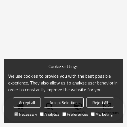
Cookie settings
We use cookies to provide you with the best possible
experience. They also allow us to analyze user behavior in
order to constantly improve the website for you.
Accept all
Accept Selection
Reject All
Inicio
búsqueda
categoría
Enviar consulta
Necessary
Analytics
Preferences
Marketing