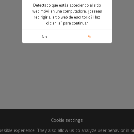
Detectado que estás accediendo al sitio
web móvil en una computadora, ¿deseas
redirigir al sitio web de escritorio? Haz
clic en 'sí' para continuar
No
Si
Cookie settings
sible experience. They also allow us to analyze user behavior in 