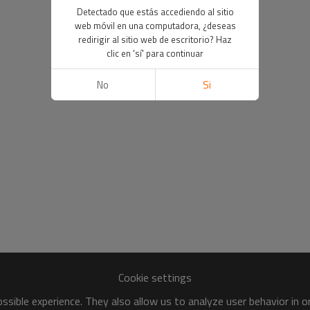
Detectado que estás accediendo al sitio
web móvil en una computadora, ¿deseas
redirigir al sitio web de escritorio? Haz
clic en 'sí' para continuar
No
Si
Cookie settings
sible experience. They also allow us to analyze user behavior in 