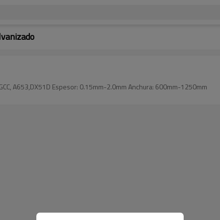
lvanizado
e: SGCC, A653,DX51D Espesor: 0.15mm-2.0mm Anchura: 600mm-1250mm