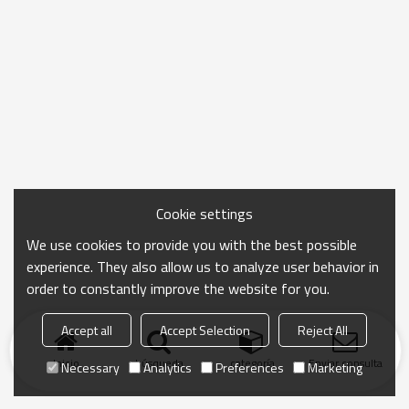
Cookie settings
We use cookies to provide you with the best possible
experience. They also allow us to analyze user behavior in
order to constantly improve the website for you.
Accept all
Accept Selection
Reject All
Inicio
búsqueda
categoría
Enviar consulta
Necessary
Analytics
Preferences
Marketing