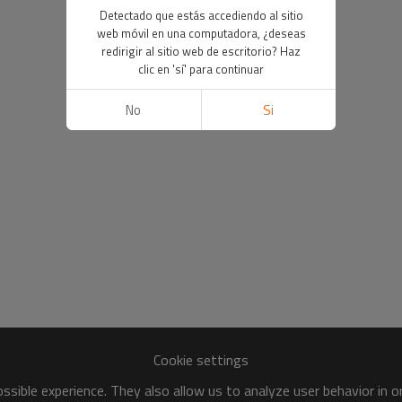
Detectado que estás accediendo al sitio
web móvil en una computadora, ¿deseas
redirigir al sitio web de escritorio? Haz
clic en 'sí' para continuar
No
Si
Cookie settings
sible experience. They also allow us to analyze user behavior in 