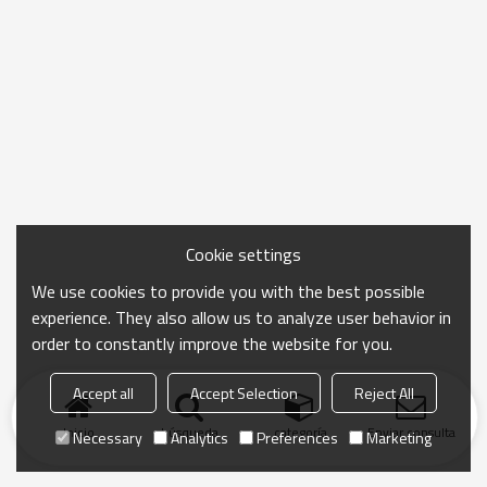
Cookie settings
We use cookies to provide you with the best possible
experience. They also allow us to analyze user behavior in
order to constantly improve the website for you.
Accept all
Accept Selection
Reject All
Inicio
búsqueda
categoría
Enviar consulta
Necessary
Analytics
Preferences
Marketing